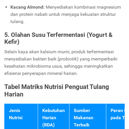
Kacang Almond:
Menyediakan kombinasi magnesium
dan protein nabati untuk menjaga kekuatan struktur
tulang.
5. Olahan Susu Terfermentasi (Yogurt &
Kefir)
Selain kaya akan kalsium murni, produk terfermentasi
menyediakan bakteri baik (
probiotik
) yang memperbaiki
kesehatan mikrobioma usus, sehingga meningkatkan
efisiensi penyerapan mineral harian.
Tabel Matriks Nutrisi Penguat Tulang
Harian
Jenis
Kebutuhan
Sumber
Peran U
Nutrisi
Harian
Makanan
pada Tu
(RDA)
Terbaik