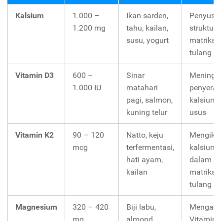
Kalsium
1.000 –
Ikan sarden,
Penyusu
1.200 mg
tahu, kailan,
struktur f
susu, yogurt
matriks
tulang
Vitamin D3
600 –
Sinar
Meningk
1.000 IU
matahari
penyera
pagi, salmon,
kalsium 
kuning telur
usus
Vitamin K2
90 – 120
Natto, keju
Mengika
mcg
terfermentasi,
kalsium 
hati ayam,
dalam
kailan
matriks
tulang
Magnesium
320 – 420
Biji labu,
Mengakt
mg
almond,
Vitamin 