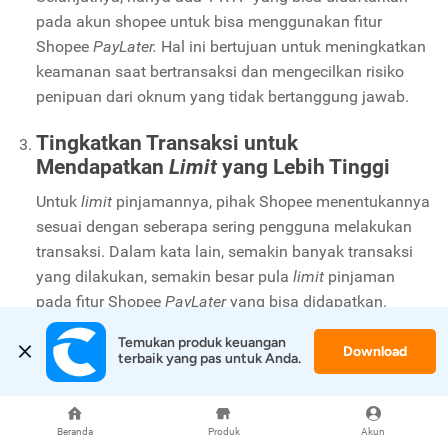
pada akun shopee untuk bisa menggunakan fitur
Shopee
PayLater.
Hal ini bertujuan untuk meningkatkan
keamanan saat bertransaksi dan mengecilkan risiko
penipuan dari oknum yang tidak bertanggung jawab.
Tingkatkan Transaksi untuk
Mendapatkan
Limit
yang Lebih Tinggi
Untuk
limit
pinjamannya, pihak Shopee menentukannya
sesuai dengan seberapa sering pengguna melakukan
transaksi. Dalam kata lain, semakin banyak transaksi
yang dilakukan, semakin besar pula
limit
pinjaman
pada fitur Shopee
PayLater
yang bisa didapatkan.
Namun, untuk kisarannya paling sedikit adalah 750 ribu
Temukan produk keuangan 
dan maksimal 1,8 juta Rupiah.
Download
terbaik yang pas untuk Anda.
Rincian Tagihan di
update
Setiap Tanggal
25
Beranda
Produk
Akun