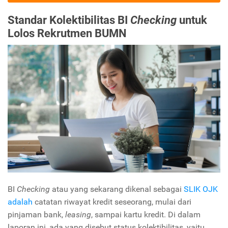
Standar Kolektibilitas BI
Checking
untuk
Lolos Rekrutmen BUMN
BI
Checking
atau yang sekarang dikenal sebagai
SLIK OJK
adalah
catatan riwayat kredit seseorang, mulai dari
pinjaman bank,
leasing
, sampai kartu kredit. Di dalam
laporan ini, ada yang disebut status kolektibilitas, yaitu