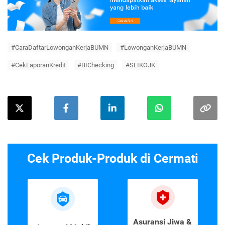
#CaraDaftarLowonganKerjaBUMN
#LowonganKerjaBUMN
#CekLaporanKredit
#BIChecking
#SLIKOJK
Cek Produk-Produk di Cermati
Asuransi Jiwa &