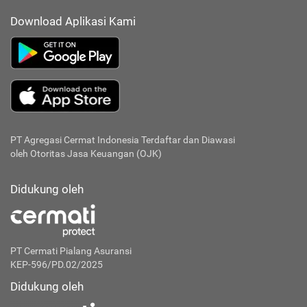
Download Aplikasi Kami
PT Agregasi Cermat Indonesia
Terdaftar dan Diawasi
oleh Otoritas Jasa Keuangan (OJK)
Didukung oleh
PT Cermati Pialang Asuransi
KEP-596/PD.02/2025
Didukung oleh