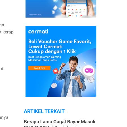
ga.
t kerap
ut
ARTIKEL TERKAIT
annya
Berapa Lama Gagal Bayar Masuk