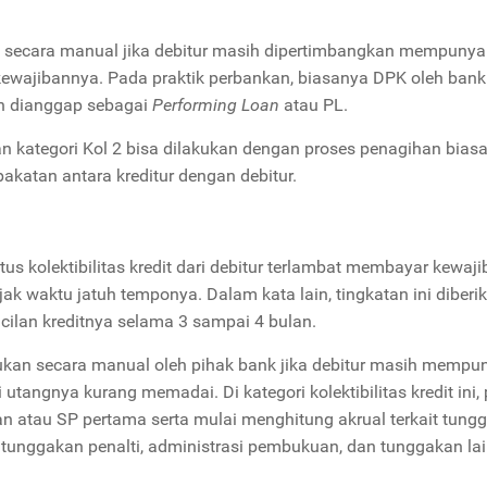
n secara manual jika debitur masih dipertimbangkan mempunyai
wajibannya. Pada praktik perbankan, biasanya DPK oleh bank 
ih dianggap sebagai
Performing Loan
atau PL.
n kategori Kol 2 bisa dilakukan dengan proses penagihan bias
pakatan antara kreditur dengan debitur.
tus kolektibilitas kredit dari debitur terlambat membayar kewaj
jak waktu jatuh temponya. Dalam kata lain, tingkatan ini diberi
cilan kreditnya selama 3 sampai 4 bulan.
ukan secara manual oleh pihak bank jika debitur masih mempu
tangnya kurang memadai. Di kategori kolektibilitas kredit ini, 
n atau SP pertama serta mulai menghitung akrual terkait tung
tunggakan penalti, administrasi pembukuan, dan tunggakan la