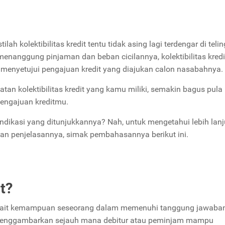
stilah kolektibilitas kredit tentu tidak asing lagi terdengar di telin
anggung pinjaman dan beban cicilannya, kolektibilitas kredi
menyetujui pengajuan kredit yang diajukan calon nasabahnya.
an kolektibilitas kredit yang kamu miliki, semakin bagus pula
pengajuan kreditmu.
n indikasi yang ditunjukkannya? Nah, untuk mengetahui lebih lanj
n dan penjelasannya, simak pembahasannya berikut ini.
it?
n terkait kemampuan seseorang dalam memenuhi tanggung jawab
it menggambarkan sejauh mana debitur atau peminjam mampu