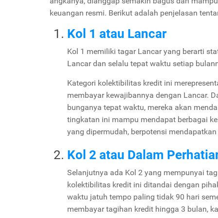
angkanya, dianggap semakin bagus dan mampu
keuangan resmi. Berikut adalah penjelasan tentan
Kol 1 atau Lancar
Kol 1 memiliki tagar Lancar yang berarti sta
Lancar dan selalu tepat waktu setiap bulan
Kategori kolektibilitas kredit ini merepres
membayar kewajibannya dengan Lancar. Dala
bunganya tepat waktu, mereka akan mendapat
tingkatan ini mampu mendapat berbagai keu
yang dipermudah, berpotensi mendapatkan bu
Kol 2 atau Dalam Perhati
Selanjutnya ada Kol 2 yang mempunyai taga
kolektibilitas kredit ini ditandai dengan p
waktu jatuh tempo paling tidak 90 hari seme
membayar tagihan kredit hingga 3 bulan, ka