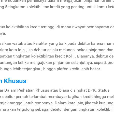
 memudahkan pemiliknya dalam mengajukan pinjaman di lem
g 5 tingkatan kolektibilitas kredit yang penting untuk kamu ket
tus kolektibilitas kredit tertinggi di mana riwayat pembayaran de
nya.
entasikan watak atau karakter yang baik pada debitur karena ma
m kata lain, jika debitur selalu melunasi pokok pinjaman dan
kan tingkatan kolektibilitas kredit Kol 1. Biasanya, debitur d
ntungan ketika mengajukan pinjaman selanjutnya, seperti, pr
nga lebih terjangkau, hingga plafon kredit lebih besar.
an Khusus
r Dalam Perhatian Khusus atau biasa disingkat DPK. Status
ihak debitur pernah terlambat membayar tagihan kredit hingga m
njak tanggal jatuh temponya. Dalam kata lain, jika tak kunjung
mu akan tergolong sebagai debitur dengan tingkatan kolektibili