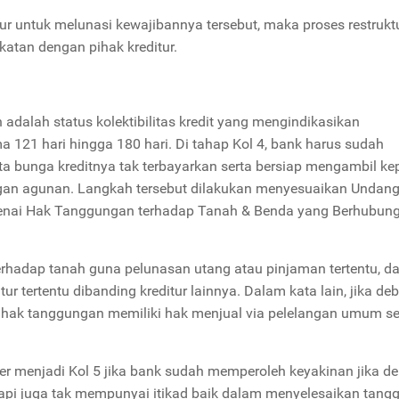
r untuk melunasi kewajibannya tersebut, maka proses restruktu
atan dengan pihak kreditur.
 adalah status kolektibilitas kredit yang mengindikasikan
121 hari hingga 180 hari. Di tahap Kol 4, bank harus sudah
a bunga kreditnya tak terbayarkan serta bersiap mengambil k
ngan agunan. Langkah tersebut dilakukan menyesuaikan Undang
enai Hak Tanggungan terhadap Tanah & Benda yang Berhubun
hadap tanah guna pelunasan utang atau pinjaman tertentu, d
tertentu dibanding kreditur lainnya. Dalam kata lain, jika deb
g hak tanggungan memiliki hak menjual via pelelangan umum s
ser menjadi Kol 5 jika bank sudah memperoleh keyakinan jika de
api juga tak mempunyai itikad baik dalam menyelesaikan tang