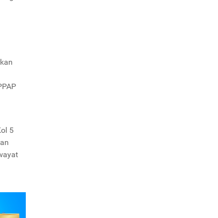
rkan
 PPAP
Kol 5
gan
iwayat