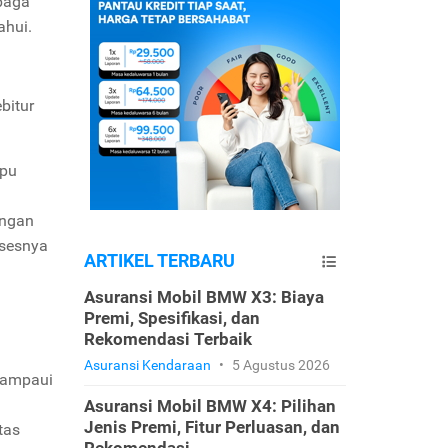
baga
ahui.
bitur
mpu
engan
osesnya
ARTIKEL TERBARU
Asuransi Mobil BMW X3: Biaya
Premi, Spesifikasi, dan
Rekomendasi Terbaik
Asuransi Kendaraan
•
5 Agustus 2026
elampaui
Asuransi Mobil BMW X4: Pilihan
Jenis Premi, Fitur Perluasan, dan
tas