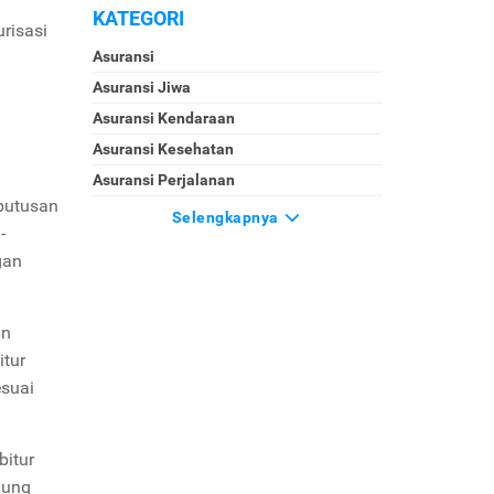
KATEGORI
risasi
Asuransi
Asuransi Jiwa
Asuransi Kendaraan
Asuransi Kesehatan
Asuransi Perjalanan
eputusan
Selengkapnya
-
gan
an
itur
esuai
bitur
gung