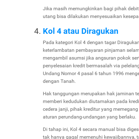
Jika masih memungkinkan bagi pihak debitu
utang bisa dilakukan menyesuaikan kesepak
Kol 4 atau Diragukan
Pada kategori Kol 4 dengan tagar Diragukan
keterlambatan pembayaran pinjaman selama 
mengambil asumsi jika angsuran pokok sert
penyelesaian kredit bermasalah via pelela
Undang Nomor 4 pasal 6 tahun 1996 meng
dengan Tanah.
Hak tanggungan merupakan hak jaminan ter
memberi kedudukan diutamakan pada kreditur 
cedera janji, pihak kreditur yang memegan
aturan perundang-undangan yang berlaku.
Di tahap ini, Kol 4 secara manual bisa dige
tak hanya gagal memenuhi kewajibannya, t