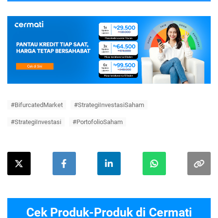
#BifurcatedMarket
#StrategiInvestasiSaham
#StrategiInvestasi
#PortofolioSaham
Cek Produk-Produk di Cermati