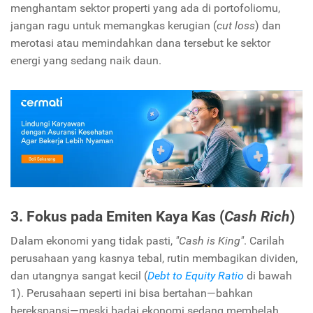
menghantam sektor properti yang ada di portofoliomu,
jangan ragu untuk memangkas kerugian (
cut loss
) dan
merotasi atau memindahkan dana tersebut ke sektor
energi yang sedang naik daun.
3. Fokus pada Emiten Kaya Kas (
Cash Rich
)
Dalam ekonomi yang tidak pasti,
"Cash is King"
. Carilah
perusahaan yang kasnya tebal, rutin membagikan dividen,
dan utangnya sangat kecil (
Debt to Equity Ratio
di bawah
1). Perusahaan seperti ini bisa bertahan—bahkan
berekspansi—meski badai ekonomi sedang membelah