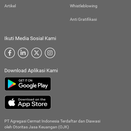
Artikel
Whistleblowing
Anti Gratifikasi
Ikuti Media Sosial Kami
Download Aplikasi Kami
PT Agregasi Cermat Indonesia
Terdaftar dan Diawasi
oleh Otoritas Jasa Keuangan (OJK)