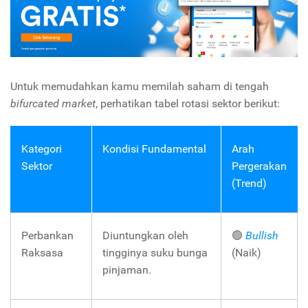
Untuk memudahkan kamu memilah saham di tengah
bifurcated market
, perhatikan tabel rotasi sektor berikut:
Kategori
Kondisi Fundamental
Arah
Sektor
Pergerakan
(Trend)
Perbankan
Diuntungkan oleh
🟢
Bullish
Raksasa
tingginya suku bunga
(Naik)
pinjaman.