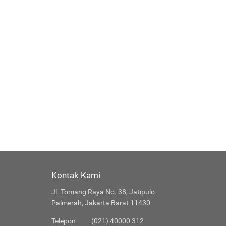
Kontak Kami
Jl. Tomang Raya No. 38, Jatipulo
Palmerah, Jakarta Barat 11430
Telepon
: (021) 40000 312