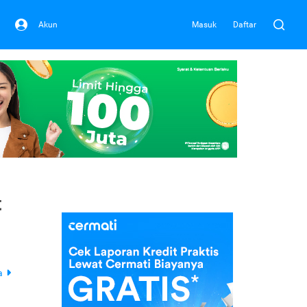
Akun
Masuk
Daftar
t
a