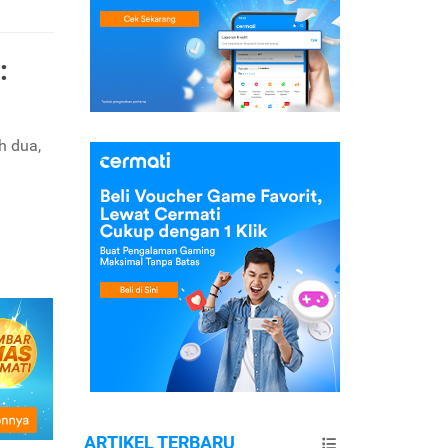
:
h dua,
ARTIKEL TERBARU