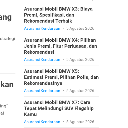
Asuransi Mobil BMW X3: Biaya
Premi, Spesifikasi, dan
ang
Rekomendasi Terbaik
Asuransi Kendaraan
•
5 Agustus 2026
strategi
Asuransi Mobil BMW X4: Pilihan
Jenis Premi, Fitur Perluasan, dan
Rekomendasi
Asuransi Kendaraan
•
5 Agustus 2026
Asuransi Mobil BMW X5:
Estimasi Premi, Pilihan Polis, dan
ikan
Rekomendasinya
Asuransi Kendaraan
•
5 Agustus 2026
Asuransi Mobil BMW X7: Cara
ing"
Tepat Melindungi SUV Flagship
ai
Kamu
Asuransi Kendaraan
•
5 Agustus 2026