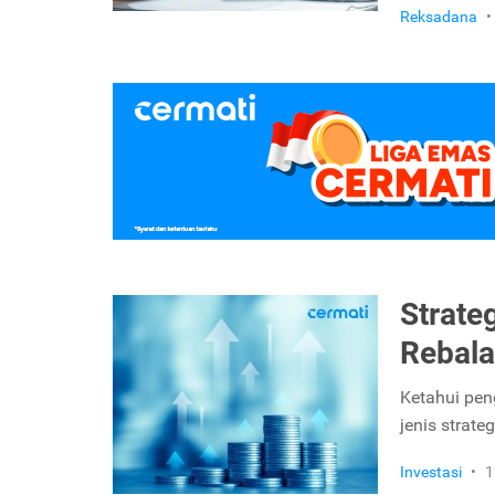
Reksadana
•
Strateg
Rebala
Ketahui pen
jenis strat
Investasi
•
1