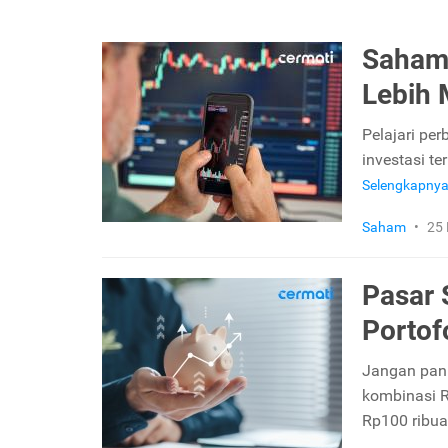
Saham 
Lebih 
Pelajari per
investasi t
Selengkapny
Saham
•
25 
Pasar 
Portofo
Jangan panik
kombinasi R
Rp100 ribu