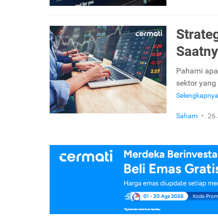
Strate
Saatny
Pahami apa 
sektor yang 
Selengkapny
Saham
•
26 