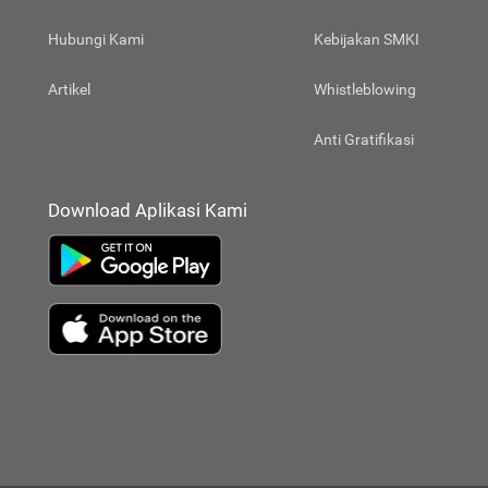
Hubungi Kami
Kebijakan SMKI
Artikel
Whistleblowing
Anti Gratifikasi
Download Aplikasi Kami