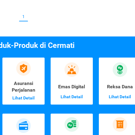
1
duk-Produk di Cermati
Asuransi
Emas Digital
Reksa Dana
Perjalanan
Lihat Detail
Lihat Detail
Lihat Detail