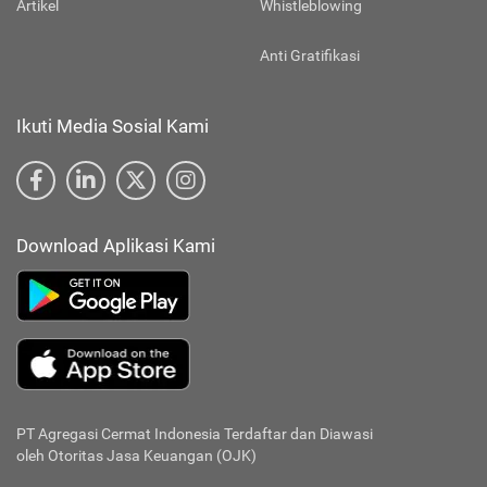
Artikel
Whistleblowing
Anti Gratifikasi
Ikuti Media Sosial Kami
Download Aplikasi Kami
PT Agregasi Cermat Indonesia
Terdaftar dan Diawasi
oleh Otoritas Jasa Keuangan (OJK)