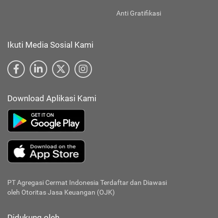
Anti Gratifikasi
Ikuti Media Sosial Kami
Download Aplikasi Kami
PT Agregasi Cermat Indonesia
Terdaftar dan Diawasi
oleh Otoritas Jasa Keuangan (OJK)
Didukung oleh