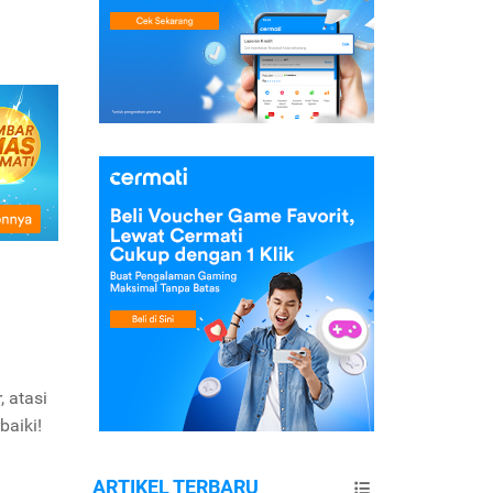
 atasi
baiki!
ARTIKEL TERBARU