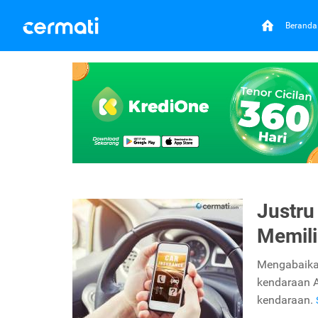
Beranda
Justru
Memili
Mengabaikan
kendaraan A
kendaraan.