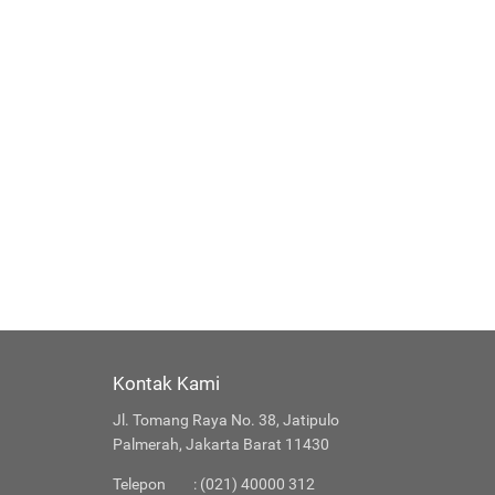
Kontak Kami
Jl. Tomang Raya No. 38, Jatipulo
Palmerah, Jakarta Barat 11430
Telepon
: (021) 40000 312