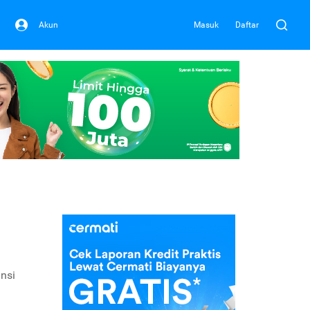
Akun
Masuk
Daftar
nsi