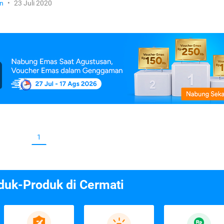
n
•
23 Juli 2020
1
duk-Produk di Cermati