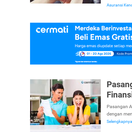
Asuransi Ken
Pasang
Finansi
Pasangan An
dengan mene
Selengkapny