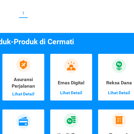
1
duk-Produk di Cermati
Asuransi
Emas Digital
Reksa Dana
Perjalanan
Lihat Detail
Lihat Detail
Lihat Detail