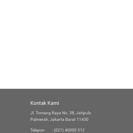
Kontak Kami
Jl. Tomang Raya No. 38, Jatipulo
Palmerah, Jakarta Barat 11430
Telepon
: (021) 40000 312