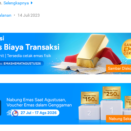
m.
Selengkapnya
jalanan
•
14 Juli 2023