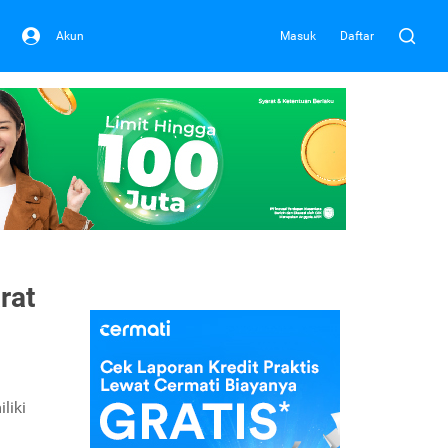
Akun
Masuk
Daftar
rat
liki