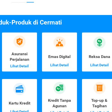
duk-Produk di Cermati
Asuransi
Emas Digital
Reksa Dana
Perjalanan
Lihat Detail
Lihat Detail
Lihat Detail
Kredit Tanpa
Top-up &
Kartu Kredit
Agunan
Tagihan
Lihat Detail