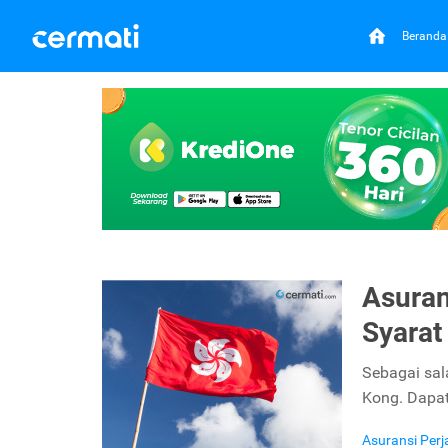
Beranda
Asuran
Syara
Sebagai sala
Kong. Dapat
Asuransi Per