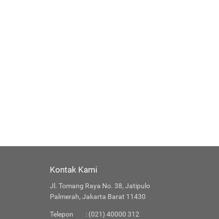
Kontak Kami
Jl. Tomang Raya No. 38, Jatipulo
Palmerah, Jakarta Barat 11430
Telepon
: (021) 40000 312