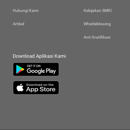
Hubungi Kami
Kebijakan SMKI
Artikel
Whistleblowing
Anti Gratifikasi
Download Aplikasi Kami