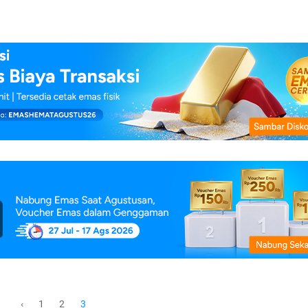
1
2
‹
3