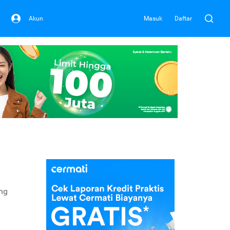
Akun
Masuk
Daftar
ong