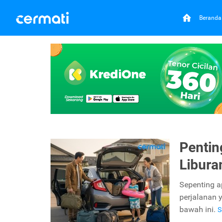
Beranda
Pentin
Libura
Sepenting a
perjalanan 
bawah ini.
S