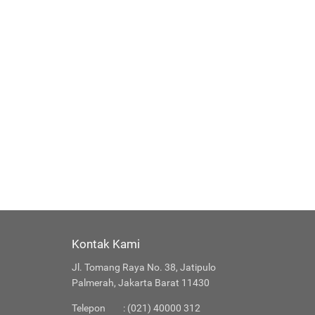
Kontak Kami
Jl. Tomang Raya No. 38, Jatipulo
Palmerah, Jakarta Barat 11430
Telepon
: (021) 40000 312