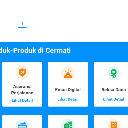
1
duk-Produk di Cermati
Asuransi
Emas Digital
Reksa Dana
Perjalanan
Lihat Detail
Lihat Detail
Lihat Detail