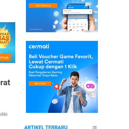
rat
liki
ARTIKEL TERBARU