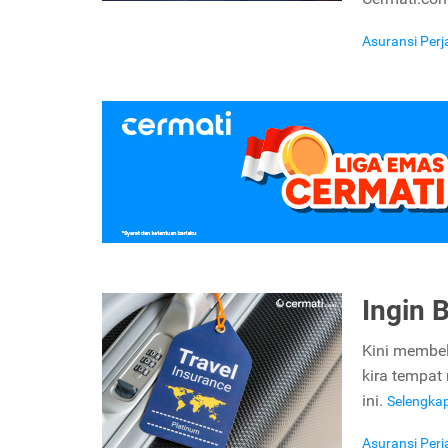
Asuransi Per
Ingin 
Kini membeli
kira tempat
ini.
Selengka
Asuransi Per