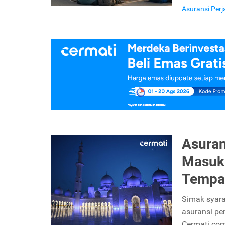
Asuransi Per
Asuran
Masuk
Tempat
Simak syara
asuransi pe
Cermati.co