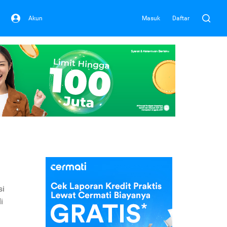
Akun
Masuk
Daftar
si
i