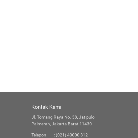
Kontak Kami
Jl. Tomang Raya No. 38, Jatipulo
Palmerah, Jakarta Barat 11430
Telepon
: (021) 40000 312