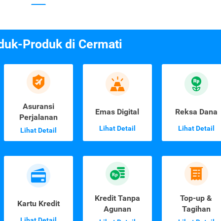
duk-Produk di Cermati
Asuransi
Emas Digital
Reksa Dana
Perjalanan
Lihat Detail
Lihat Detail
Lihat Detail
Kredit Tanpa
Top-up &
Kartu Kredit
Agunan
Tagihan
Lihat Detail