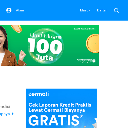
Akun
Masuk
Daftar
ndisi
kapnya