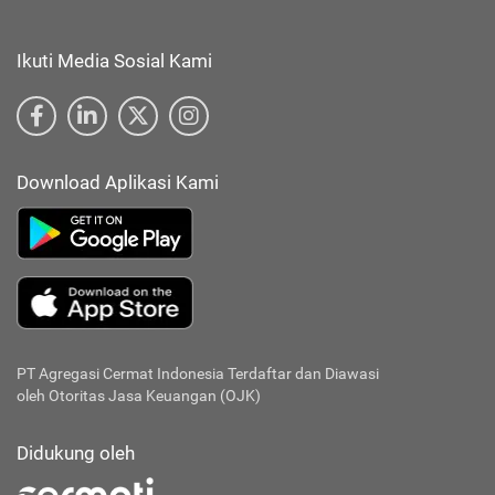
Ikuti Media Sosial Kami
Download Aplikasi Kami
PT Agregasi Cermat Indonesia
Terdaftar dan Diawasi
oleh Otoritas Jasa Keuangan (OJK)
Didukung oleh