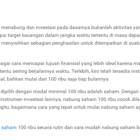
menabung dan investasi pada dasarnya bukanlah aktivitas ya
ai target keuangan dalam jangka waktu tertentu di masa depa
a menyisihkan sebagian penghasilan untuk ditempatkan di suat
agai cara mencapai tujuan finansial yang lebih ideal karena 
ntu seiring berjalannya waktu. Terlebih, kini telah tersedia in
l, bahkan mulai dari 100 ribu saja tiap bulannya.
a dipilih dengan modal minimal 100 ribu adalah saham. Dengan
s instrumen investasi lainnya, nabung saham 100 ribu cocok dil
egitu, bagaimana cara yang tepat untuk mulai nabung saham a
 saham
100 ribu secara rutin dan cara mudah nabung saham be