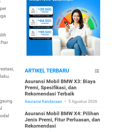
h
per
gga
lih
ftar
estasi,
ARTIKEL TERBARU
laku.
Asuransi Mobil BMW X3: Biaya
Premi, Spesifikasi, dan
Rekomendasi Terbaik
ngsung
Asuransi Kendaraan
•
5 Agustus 2026
l
Asuransi Mobil BMW X4: Pilihan
modal
Jenis Premi, Fitur Perluasan, dan
Rekomendasi