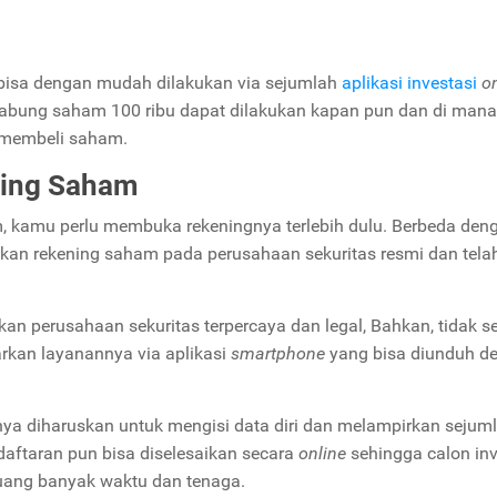
 bisa dengan mudah dilakukan via sejumlah
aplikasi investasi
o
 nabung saham 100 ribu dapat dilakukan kapan pun dan di mana
h membeli saham.
ing Saham
 kamu perlu membuka rekeningnya terlebih dulu. Berbeda den
jukan rekening saham pada perusahaan sekuritas resmi dan tela
kan perusahaan sekuritas terpercaya dan legal, Bahkan, tidak se
arkan layanannya via aplikasi
smartphone
yang bisa diunduh d
a diharuskan untuk mengisi data diri dan melampirkan sejum
aftaran pun bisa diselesaikan secara
online
sehingga calon inv
uang banyak waktu dan tenaga.