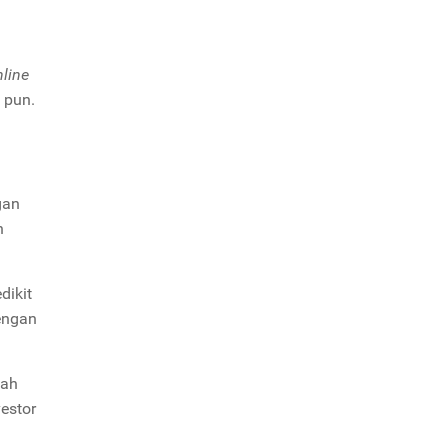
nline
 pun.
gan
h
dikit
engan
lah
estor