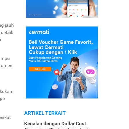
ng jauh
n. Baik
u
mampu
strumen
akukan
gar
ARTIKEL TERKAIT
rikut
Kenalan dengan Dollar Cost