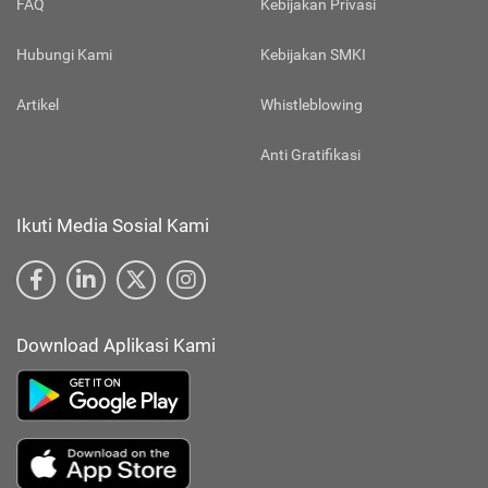
FAQ
Kebijakan Privasi
Hubungi Kami
Kebijakan SMKI
Artikel
Whistleblowing
Anti Gratifikasi
Ikuti Media Sosial Kami
Download Aplikasi Kami