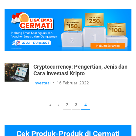
Cryptocurrency: Pengertian, Jenis dan
Cara Investasi Kripto
Investasi
•
16 Februari 2022
2
3
«
‹
4
Cek Produk-Produk di Cermati