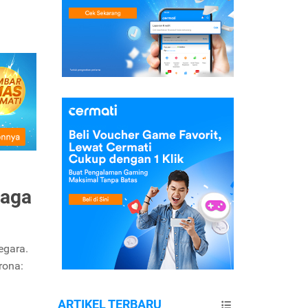
raga
egara.
rona:
ARTIKEL TERBARU