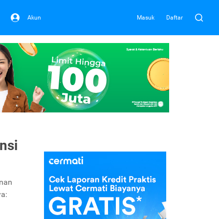
Akun
Masuk
Daftar
nsi
inan
ya: