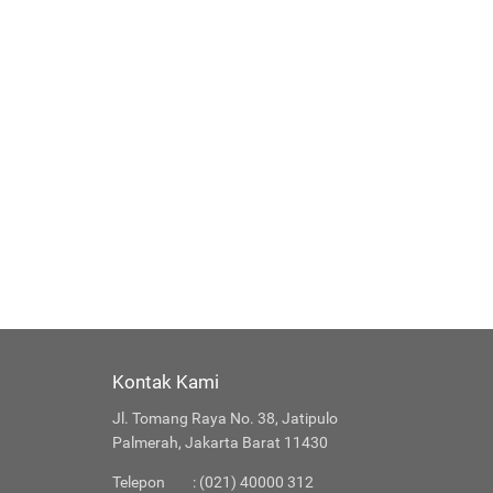
Kontak Kami
Jl. Tomang Raya No. 38, Jatipulo
Palmerah, Jakarta Barat 11430
Telepon
: (021) 40000 312