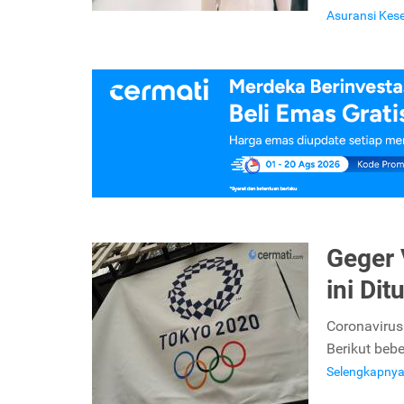
Asuransi Kes
Geger 
ini Di
Coronavirus
Berikut beb
Selengkapny