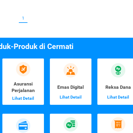
1
duk-Produk di Cermati
Asuransi
Emas Digital
Reksa Dana
Perjalanan
Lihat Detail
Lihat Detail
Lihat Detail