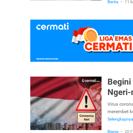
Berita
•
11 M
Begini
Ngeri-
Virus coron
merembet ke
Selengkapny
Bisnis
•
20 F