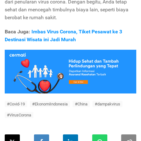
dari penularan virus corona. Dengan begitu, Anda tetap
sehat dan mencegah timbulnya biaya lain, seperti biaya
berobat ke rumah sakit.
Baca Juga:
Imbas Virus Corona, Tiket Pesawat ke 3
Destinasi Wisata ini Jadi Murah
#Covid-19
#EkonomiIndonesia
#China
#dampakvirus
#VirusCorona