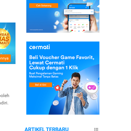
boleh
iri.
ARTIKEL TERBARU