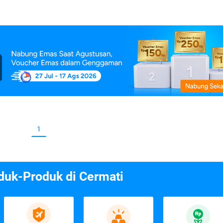
1
duk-Produk di Cermati