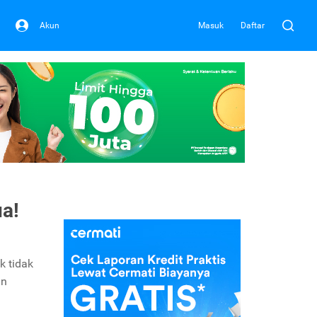
Akun
Masuk
Daftar
a!
k tidak
an