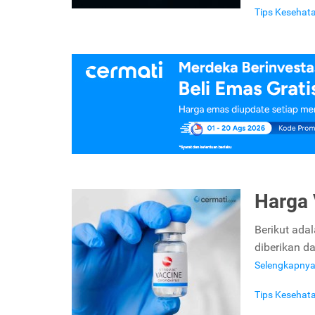
Tips Kesehat
Harga 
Berikut adal
diberikan d
Selengkapny
Tips Kesehat