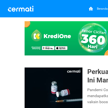
Beranda
Perkua
Ini Ma
Pandemi Cov
mendapatkan
vaksin boos