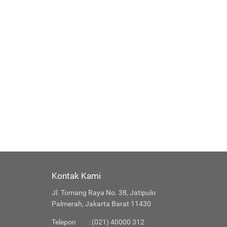
Kontak Kami
Jl. Tomang Raya No. 38, Jatipulo
Palmerah, Jakarta Barat 11430
Telepon
: (021) 40000 312