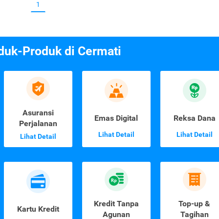
1
duk-Produk di Cermati
Asuransi
Emas Digital
Reksa Dana
Perjalanan
Lihat Detail
Lihat Detail
Lihat Detail
Kredit Tanpa
Top-up &
Kartu Kredit
Agunan
Tagihan