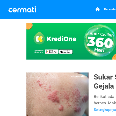
Beranda
Sukar 
Gejala
Berikut ada
herpes. Maka
Selengkapny