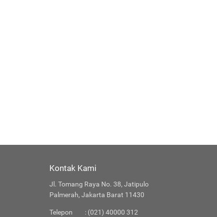
Kontak Kami
Jl. Tomang Raya No. 38, Jatipulo
Palmerah, Jakarta Barat 11430
Telepon
: (021) 40000 312