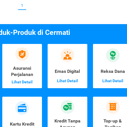
1
duk-Produk di Cermati
Asuransi
Emas Digital
Reksa Dana
Perjalanan
Lihat Detail
Lihat Detail
Lihat Detail
Kredit Tanpa
Top-up &
Kartu Kredit