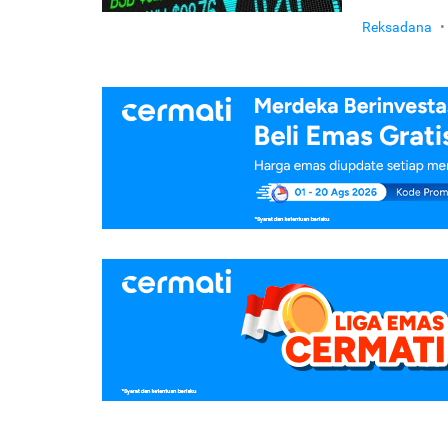
Reksadana
•