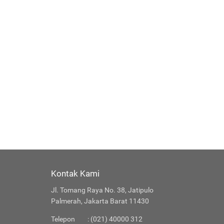
Kontak Kami
Jl. Tomang Raya No. 38, Jatipulo
Palmerah, Jakarta Barat 11430
Telepon
: (021) 40000 312