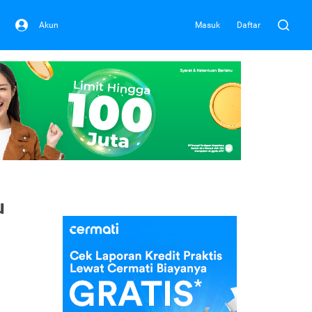
Akun
Masuk
Daftar
u