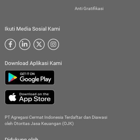
Anti Gratifikasi
Ikuti Media Sosial Kami
Download Aplikasi Kami
PT Agregasi Cermat Indonesia
Terdaftar dan Diawasi
oleh Otoritas Jasa Keuangan (OJK)
Didukung oleh