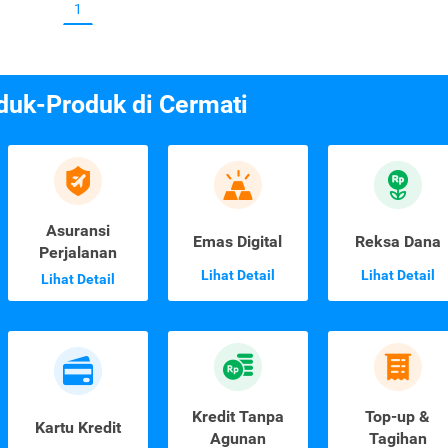
1
duk-Produk di Cermati
Asuransi
Emas Digital
Reksa Dana
Perjalanan
Lihat Detail
Lihat Detail
Lihat Detail
Kredit Tanpa
Top-up &
Kartu Kredit
Agunan
Tagihan