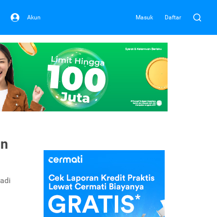
Akun
Masuk
Daftar
an
jadi