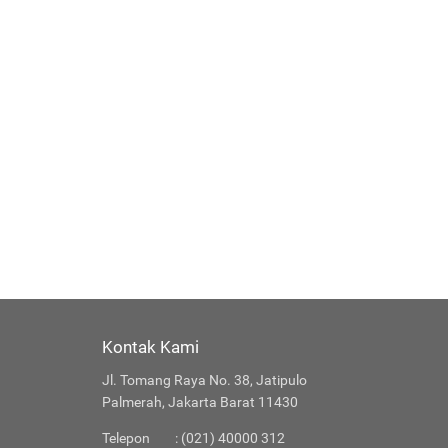
Kontak Kami
Jl. Tomang Raya No. 38, Jatipulo
Palmerah, Jakarta Barat 11430
Telepon
: (021) 40000 312