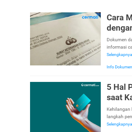
Cara M
dengan
Dokumen dan
informasi c
Selengkapny
Info Dokume
5 Hal 
saat K
Kehilangan k
langkah pen
Selengkapny