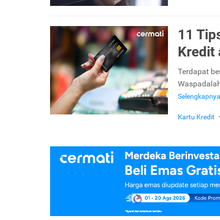
11 Ti
Kredit
Terdapat be
Waspadalah 
Selengkapny
Kartu Kredit