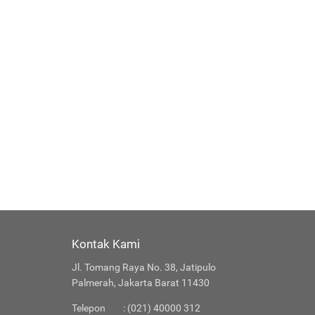
Kontak Kami
Jl. Tomang Raya No. 38, Jatipulo
Palmerah, Jakarta Barat 11430
Telepon
: (021) 40000 312