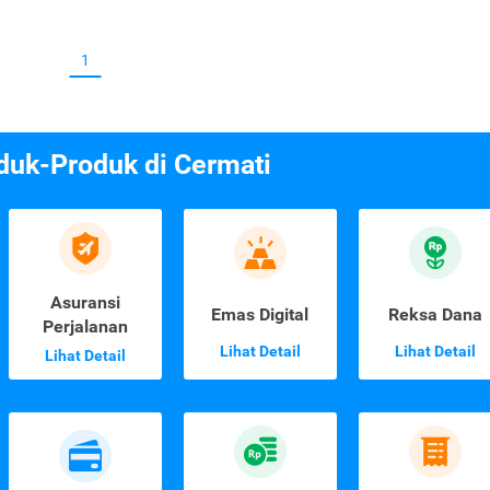
1
duk-Produk di Cermati
Asuransi
Emas Digital
Reksa Dana
Perjalanan
Lihat Detail
Lihat Detail
Lihat Detail