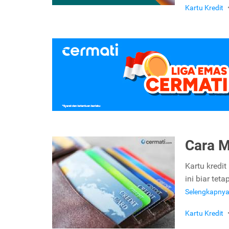
Kartu Kredit
Cara M
Kartu kredi
ini biar te
Selengkapny
Kartu Kredit