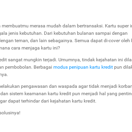
 membuatmu merasa mudah dalam bertransaksi. Kartu super i
ala jenis kebutuhan. Dari kebutuhan bulanan sampai dengan
 dengan teman, dan lain sebagainya. Semua dapat di-
cover
oleh 
ana cara menjaga kartu ini?
it sangat mungkin terjadi. Umumnya, tindak kejahatan ini dil
kan pembobolan. Berbagai
modus penipuan kartu kredit
pun dila
nya.
elakukan pengawasan dan waspada agar tidak menjadi korban
dan sistem keamanan kartu kredit pun menjadi hal yang pentin
r dapat terhindar dari kejahatan kartu kredit.
solusinya!