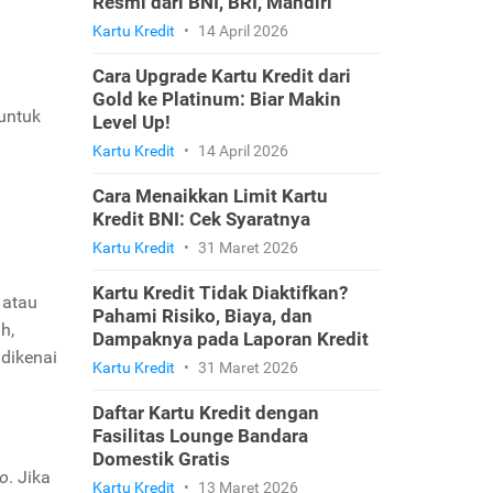
Resmi dari BNI, BRI, Mandiri
Kartu Kredit
•
14 April 2026
Cara Upgrade Kartu Kredit dari
Gold ke Platinum: Biar Makin
 untuk
Level Up!
Kartu Kredit
•
14 April 2026
Cara Menaikkan Limit Kartu
Kredit BNI: Cek Syaratnya
Kartu Kredit
•
31 Maret 2026
Kartu Kredit Tidak Diaktifkan?
 atau
Pahami Risiko, Biaya, dan
h,
Dampaknya pada Laporan Kredit
 dikenai
Kartu Kredit
•
31 Maret 2026
Daftar Kartu Kredit dengan
Fasilitas Lounge Bandara
Domestik Gratis
ho
. Jika
Kartu Kredit
•
13 Maret 2026