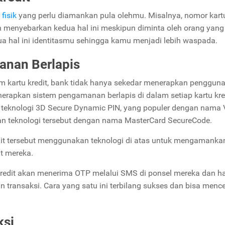
 fisik
yang perlu diamankan pula olehmu. Misalnya, nomor kartu
h menyebarkan kedua hal ini meskipun diminta oleh orang yang
a hal ini identitasmu sehingga kamu menjadi lebih waspada.
nan Berlapis
m kartu kredit, bank tidak hanya sekedar menerapkan penggun
enerapkan sistem pengamanan berlapis di dalam setiap kartu kre
teknologi 3D Secure Dynamic PIN, yang populer dengan nama V
n teknologi tersebut dengan nama MasterCard SecureCode.
dit tersebut menggunakan teknologi di atas untuk mengamankan
it mereka.
 kredit akan menerima OTP melalui SMS di ponsel mereka dan h
transaksi. Cara yang satu ini terbilang sukses dan bisa menc
ksi