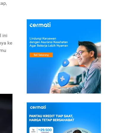
kap,
 ini
nya ke
amu