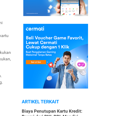
ni
kartu
akukan
kukan,
.
g.
ARTIKEL TERKAIT
Biaya Penutupan Kartu Kredit: