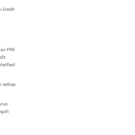
 kredit
aan PIN
dit
erified
 setiap
arus
egah