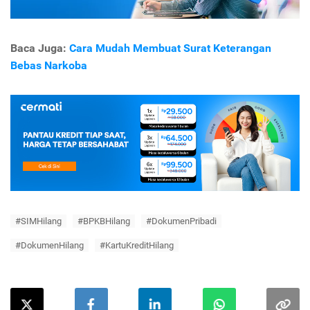
Baca Juga:
Cara Mudah Membuat Surat Keterangan
Bebas Narkoba
#SIMHilang
#BPKBHilang
#DokumenPribadi
#DokumenHilang
#KartuKreditHilang