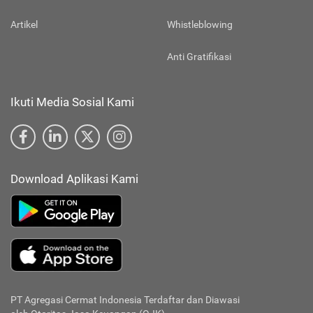
Artikel
Whistleblowing
Anti Gratifikasi
Ikuti Media Sosial Kami
Download Aplikasi Kami
PT Agregasi Cermat Indonesia
Terdaftar dan Diawasi