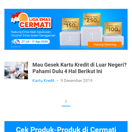
Mau Gesek Kartu Kredit di Luar Negeri?
Pahami Dulu 4 Hal Berikut Ini
Kartu Kredit
•
9 Desember 2019
1
Cek Produk-Produk di Cermati