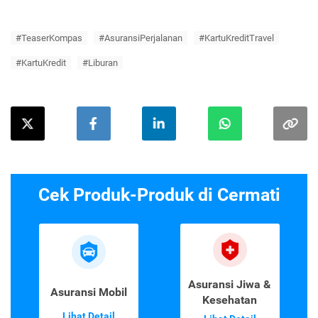
#TeaserKompas
#AsuransiPerjalanan
#KartuKreditTravel
#KartuKredit
#Liburan
Cek Produk-Produk di Cermati
Asuransi Jiwa &
Asuransi Mobil
Kesehatan
Lihat Detail