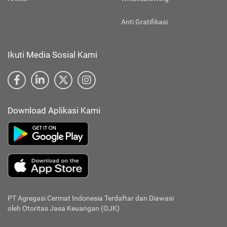
Anti Gratifikasi
Ikuti Media Sosial Kami
Download Aplikasi Kami
PT Agregasi Cermat Indonesia
Terdaftar dan Diawasi
oleh Otoritas Jasa Keuangan (OJK)