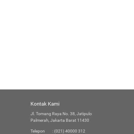
Kontak Kami
Jl. Tomang Raya No. 38, Jatipulo
Palmerah, Jakarta Barat 11430
Telepon
: (021) 40000 312