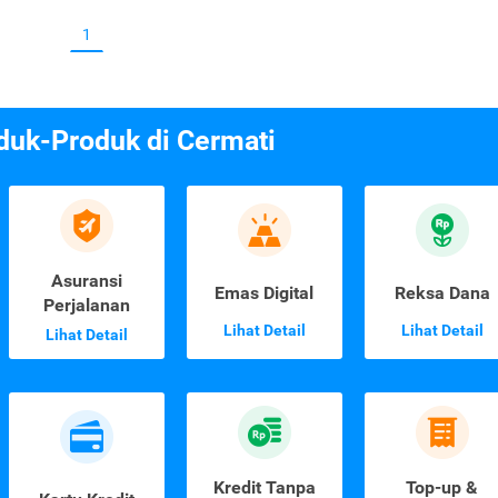
1
duk-Produk di Cermati
Asuransi
Emas Digital
Reksa Dana
Perjalanan
Lihat Detail
Lihat Detail
Lihat Detail
Kredit Tanpa
Top-up &