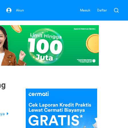
Akun
Masuk
Daftar
ng
nya