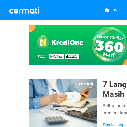
Beranda
7 Lang
Masih 
Setiap bula
langkah-lan
Tips Keuanga