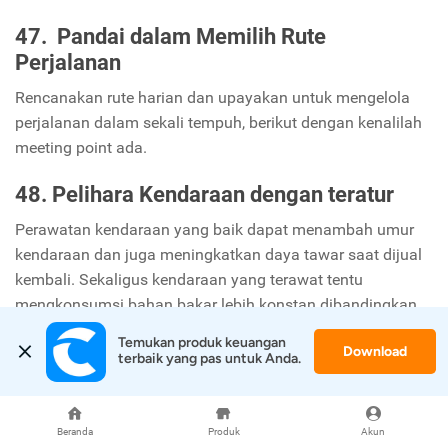
47.
Pandai dalam Memilih Rute
Perjalanan
Rencanakan rute harian dan upayakan untuk mengelola
perjalanan dalam sekali tempuh, berikut dengan kenalilah
meeting point ada.
48. Pelihara Kendaraan dengan teratur
Perawatan kendaraan yang baik dapat menambah umur
kendaraan dan juga meningkatkan daya tawar saat dijual
kembali. Sekaligus kendaraan yang terawat tentu
mengkonsumsi bahan bakar lebih konstan dibandingkan
dengan yang sebaliknya.
Temukan produk keuangan 
Download
terbaik yang pas untuk Anda.
49. Produktifkan Aset
Temukan cara untuk memproduktifkan aset. Jadikan aset
Beranda
Produk
Akun
tersebut menjadi mesin uang, jangan sampai aset tersebut