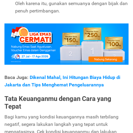
Oleh karena itu, gunakan semuanya dengan bijak dan
penuh pertimbangan.
Baca Juga:
Dikenal Mahal, Ini Hitungan Biaya Hidup di
Jakarta dan Tips Menghemat Pengeluarannya
Tata Keuanganmu dengan Cara yang
Tepat
Bagi kamu yang kondisi keuangannya masih terbilang
negatif, segera lakukan langkah yang tepat untuk
mengatasinya. Cek kondisi keuanganmu dan lakukan