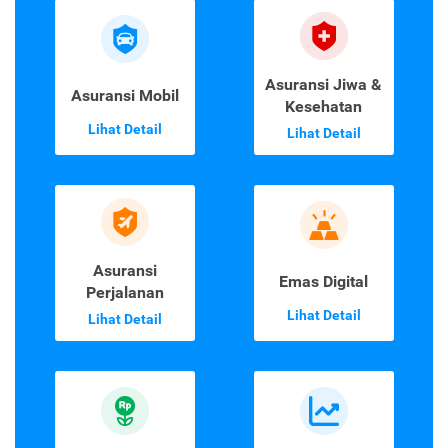
Asuransi Jiwa &
Asuransi Mobil
Kesehatan
Lihat Detail
Lihat Detail
Asuransi
Emas Digital
Perjalanan
Lihat Detail
Lihat Detail