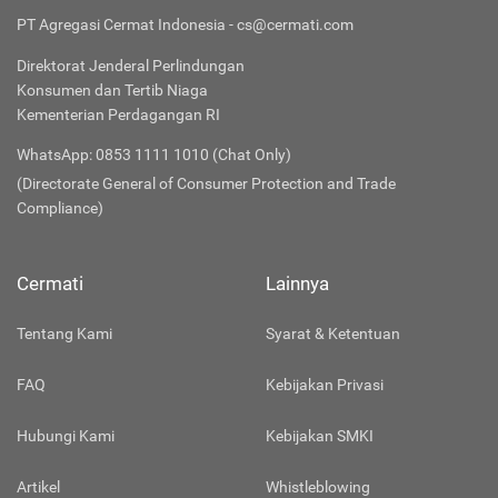
PT Agregasi Cermat Indonesia - cs@cermati.com
Direktorat Jenderal Perlindungan
Konsumen dan Tertib Niaga
Kementerian Perdagangan RI
WhatsApp: 0853 1111 1010 (Chat Only)
(Directorate General of Consumer Protection and Trade
Compliance)
Cermati
Lainnya
Tentang Kami
Syarat & Ketentuan
FAQ
Kebijakan Privasi
Hubungi Kami
Kebijakan SMKI
Artikel
Whistleblowing