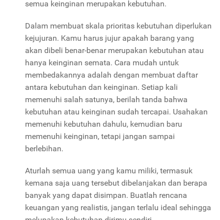
semua keinginan merupakan kebutuhan.
Dalam membuat skala prioritas kebutuhan diperlukan
kejujuran. Kamu harus jujur apakah barang yang
akan dibeli benar-benar merupakan kebutuhan atau
hanya keinginan semata. Cara mudah untuk
membedakannya adalah dengan membuat daftar
antara kebutuhan dan keinginan. Setiap kali
memenuhi salah satunya, berilah tanda bahwa
kebutuhan atau keinginan sudah tercapai. Usahakan
memenuhi kebutuhan dahulu, kemudian baru
memenuhi keinginan, tetapi jangan sampai
berlebihan.
Aturlah semua uang yang kamu miliki, termasuk
kemana saja uang tersebut dibelanjakan dan berapa
banyak yang dapat disimpan. Buatlah rencana
keuangan yang realistis, jangan terlalu ideal sehingga
melupakan kebutuhan dirimu sendiri.