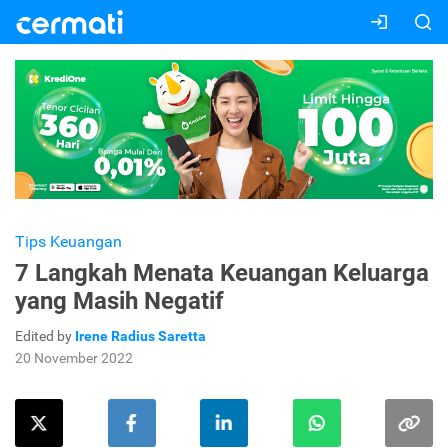
Tips Keuangan
7 Langkah Menata Keuangan Keluarga
yang Masih Negatif
Edited by
Irene Radius Saretta
20 November 2022