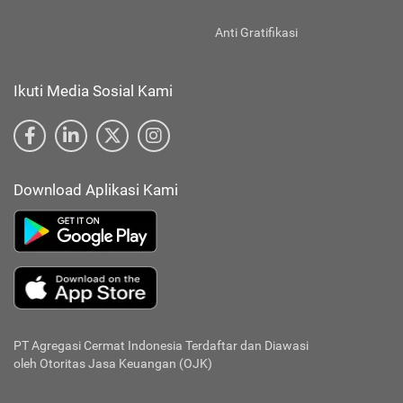
Anti Gratifikasi
Ikuti Media Sosial Kami
Download Aplikasi Kami
PT Agregasi Cermat Indonesia
Terdaftar dan Diawasi
oleh Otoritas Jasa Keuangan (OJK)