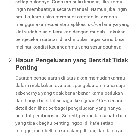
setiap bulannya. Gunakan buku khusus, jika kamu
ingin membuatnya secara manual. Namun jika ingin
praktis, kamu bisa membuat catatan ini dengan
menggunakan
excel
atau aplikasi
online
lainnya yang
kini sudah bisa ditemukan dengan mudah. Lakukan
pengecekan catatan di akhir bulan, agar kamu bisa
melihat kondisi keuanganmu yang sesungguhnya.
Hapus Pengeluaran yang Bersifat Tidak
Penting
Catatan pengeluaran di atas akan memudahkanmu
dalam melakukan evaluasi, pengeluaran mana saja
sebenarnya yang tidak benar-benar kamu perlukan
dan hanya bersifat sebagai keinginan? Cek secara
detail dan lihat berbagai pengeluaran yang hanya
bersifat pemborosan. Seperti, pembelian sepatu baru
yang tidak begitu penting, ngopi di kafe setiap
minggu, membeli makan siang di luar, dan lainnya.