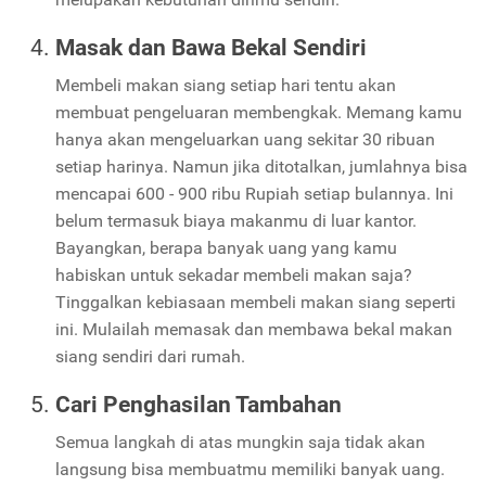
Masak dan Bawa Bekal Sendiri
Membeli makan siang setiap hari tentu akan
membuat pengeluaran membengkak. Memang kamu
hanya akan mengeluarkan uang sekitar 30 ribuan
setiap harinya. Namun jika ditotalkan, jumlahnya bisa
mencapai 600 - 900 ribu Rupiah setiap bulannya. Ini
belum termasuk biaya makanmu di luar kantor.
Bayangkan, berapa banyak uang yang kamu
habiskan untuk sekadar membeli makan saja?
Tinggalkan kebiasaan membeli makan siang seperti
ini. Mulailah memasak dan membawa bekal makan
siang sendiri dari rumah.
Cari Penghasilan Tambahan
Semua langkah di atas mungkin saja tidak akan
langsung bisa membuatmu memiliki banyak uang.