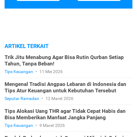
ARTIKEL TERKAIT
Trik Jitu Menabung Agar Bisa Rutin Qurban Setiap
Tahun, Tanpa Beban!
Tips Keuangan
•
11 Mei 2026
Mengenal Tradisi Angpao Lebaran di Indonesia dan
Tips Atur Keuangan untuk Kebutuhan Tersebut
Seputar Ramadan
•
12 Maret 2026
Tips Alokasi Uang THR agar Tidak Cepat Habis dan
Bisa Memberikan Manfaat Jangka Panjang
Tips Keuangan
•
9 Maret 2026