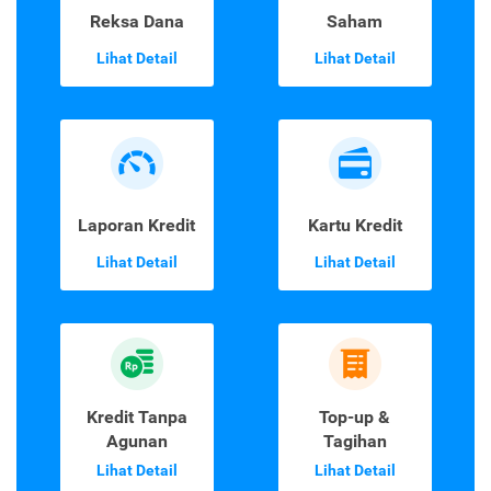
Reksa Dana
Saham
Lihat Detail
Lihat Detail
Laporan Kredit
Kartu Kredit
Lihat Detail
Lihat Detail
Kredit Tanpa
Top-up &
Agunan
Tagihan
Lihat Detail
Lihat Detail