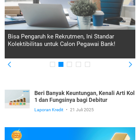
Jadi Sinyal Bahaya, Ini Pengertian Kol 3 dan
Dampaknya bagi Debitur
Previous
Ne
Beri Banyak Keuntungan, Kenali Arti Kol
1 dan Fungsinya bagi Debitur
Laporan Kredit
•
21 Juli 2025