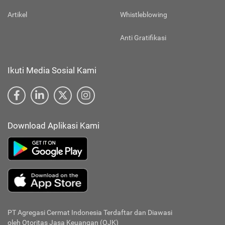
Artikel
Whistleblowing
Anti Gratifikasi
Ikuti Media Sosial Kami
Download Aplikasi Kami
PT Agregasi Cermat Indonesia
Terdaftar dan Diawasi
oleh Otoritas Jasa Keuangan (OJK)