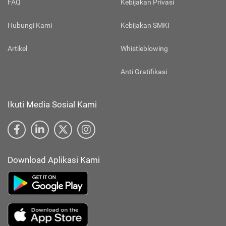
FAQ
Kebijakan Privasi
Hubungi Kami
Kebijakan SMKI
Artikel
Whistleblowing
Anti Gratifikasi
Ikuti Media Sosial Kami
Download Aplikasi Kami