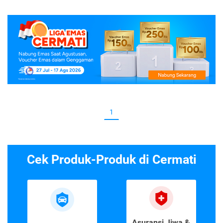
1
Cek Produk-Produk di Cermati
Asuransi Jiwa &