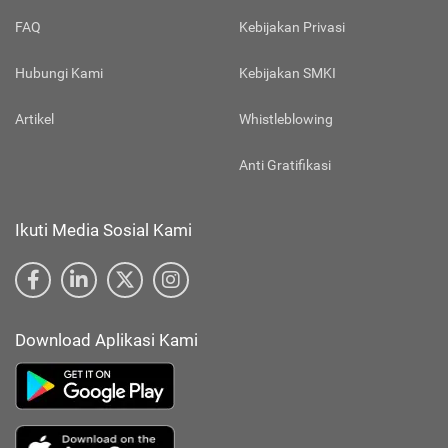
FAQ
Kebijakan Privasi
Hubungi Kami
Kebijakan SMKI
Artikel
Whistleblowing
Anti Gratifikasi
Ikuti Media Sosial Kami
Download Aplikasi Kami