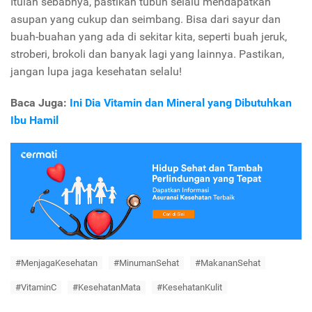
Itulah sebabnya, pastikan tubuh selalu mendapatkan
asupan yang cukup dan seimbang. Bisa dari sayur dan
buah-buahan yang ada di sekitar kita, seperti buah jeruk,
stroberi, brokoli dan banyak lagi yang lainnya. Pastikan,
jangan lupa jaga kesehatan selalu!
Baca Juga:
Ini Dia Vitamin dan Mineral yang Dibutuhkan
Ibu Hamil
#MenjagaKesehatan
#MinumanSehat
#MakananSehat
#VitaminC
#KesehatanMata
#KesehatanKulit