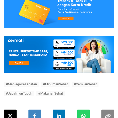
#MenjagaKesehatan
#MinumanSehat
#CemilanSehat
#JagaImunTubuh
#MakananSehat