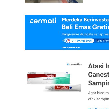
Atasi I
Canest
Sampi
Agar bisa m
efek sampin