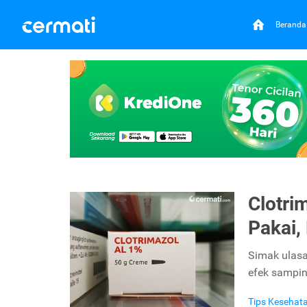
Beranda
Clotri
Pakai,
Simak ulasan
efek sampin
Tips Kesehat