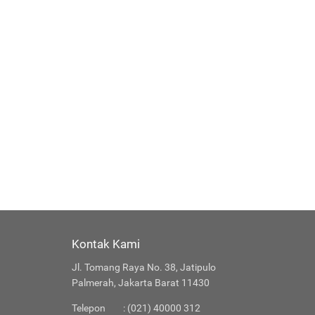
Kontak Kami
Jl. Tomang Raya No. 38, Jatipulo
Palmerah, Jakarta Barat 11430
Telepon
: (021) 40000 312