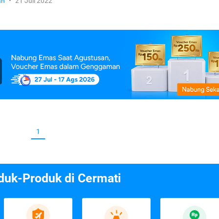
an
•
21 Juli 2022
1
duk-Produk di Cermati