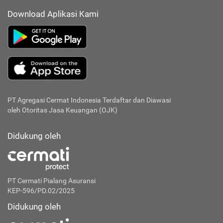
Download Aplikasi Kami
PT Agregasi Cermat Indonesia
Terdaftar dan Diawasi
oleh Otoritas Jasa Keuangan (OJK)
Didukung oleh
PT Cermati Pialang Asuransi
KEP-596/PD.02/2025
Didukung oleh