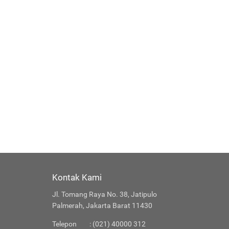
Kontak Kami
Jl. Tomang Raya No. 38, Jatipulo
Palmerah, Jakarta Barat 11430
Telepon
: (021) 40000 312