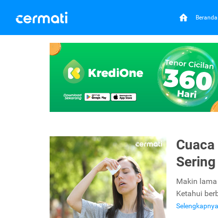
Beranda
Cuaca 
Serin
Makin lama 
Ketahui ber
Selengkapny