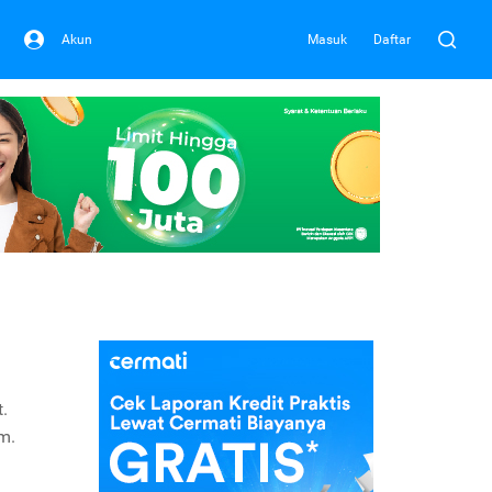
Akun
Masuk
Daftar
.
m.