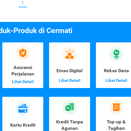
1
duk-Produk di Cermati
Asuransi
Emas Digital
Reksa Dana
Perjalanan
Lihat Detail
Lihat Detail
Lihat Detail
Kredit Tanpa
Top-up &
Kartu Kredit
Agunan
Tagihan