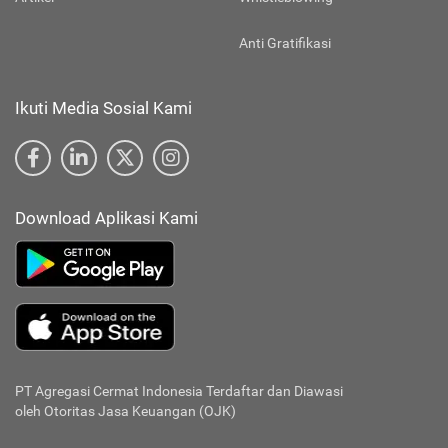
Anti Gratifikasi
Ikuti Media Sosial Kami
Download Aplikasi Kami
PT Agregasi Cermat Indonesia
Terdaftar dan Diawasi
oleh Otoritas Jasa Keuangan (OJK)