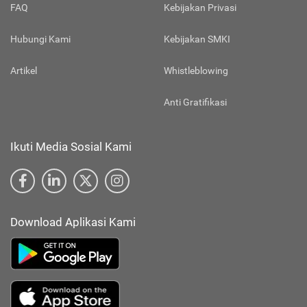
FAQ
Kebijakan Privasi
Hubungi Kami
Kebijakan SMKI
Artikel
Whistleblowing
Anti Gratifikasi
Ikuti Media Sosial Kami
Download Aplikasi Kami