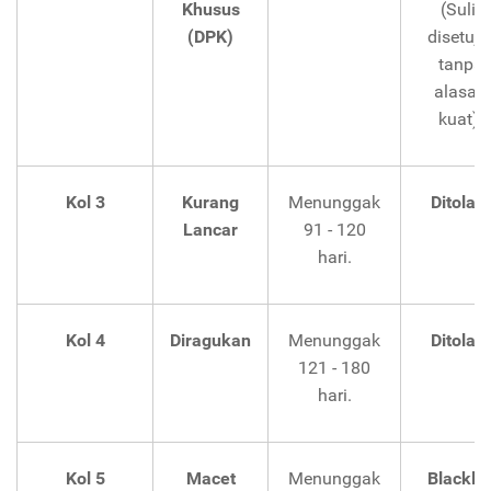
Khusus
(Sulit
(DPK)
disetuju
tanpa
alasan
kuat).
Kol 3
Kurang
Menunggak
Ditolak
.
Lancar
91 - 120
hari.
Kol 4
Diragukan
Menunggak
Ditolak
.
121 - 180
hari.
Kol 5
Macet
Menunggak
Blacklis