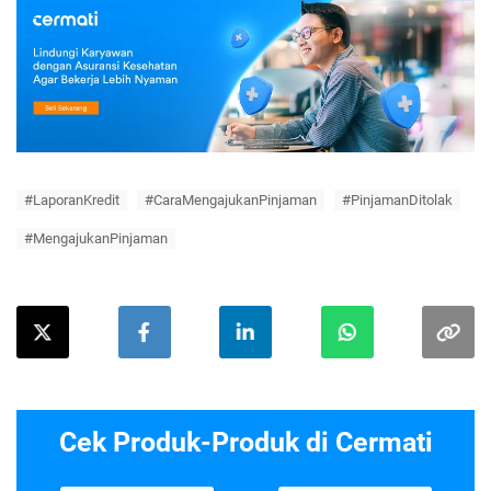
#LaporanKredit
#CaraMengajukanPinjaman
#PinjamanDitolak
#MengajukanPinjaman
Cek Produk-Produk di Cermati