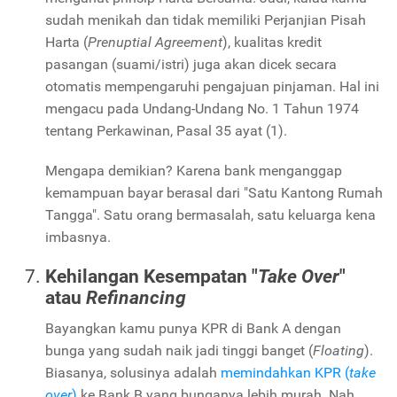
sudah menikah dan tidak memiliki Perjanjian Pisah
Harta (
Prenuptial Agreement
), kualitas kredit
pasangan (suami/istri) juga akan dicek secara
otomatis mempengaruhi pengajuan pinjaman. Hal ini
mengacu pada Undang-Undang No. 1 Tahun 1974
tentang Perkawinan, Pasal 35 ayat (1).
Mengapa demikian? Karena bank menganggap
kemampuan bayar berasal dari "Satu Kantong Rumah
Tangga". Satu orang bermasalah, satu keluarga kena
imbasnya.
Kehilangan Kesempatan "
Take Over
"
atau
Refinancing
Bayangkan kamu punya KPR di Bank A dengan
bunga yang sudah naik jadi tinggi banget (
Floating
).
Biasanya, solusinya adalah
memindahkan KPR (
take
over
)
ke Bank B yang bunganya lebih murah. Nah,