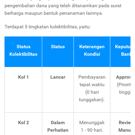
pengembalian dana yang telah ditanamkan pada surat
berharga maupun bentuk penanaman lainnya.
Terdapat 5 tingkatan kolektibilitas, yaitu:
Status
Status
Keterangan
Keputus
Kolektibilitas
Kondisi
Bank
Kol 1
Lancar
Pembayaran
Approve
tepat waktu
(Priorita
(0 hari
tinggi).
tunggakan).
Kol 2
Dalam
Menunggak
Review
Perhatian
1 - 90 hari.
Manual