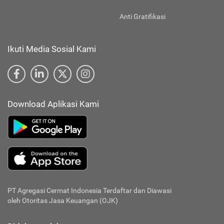
Anti Gratifikasi
Ikuti Media Sosial Kami
Download Aplikasi Kami
PT Agregasi Cermat Indonesia
Terdaftar dan Diawasi
oleh Otoritas Jasa Keuangan (OJK)