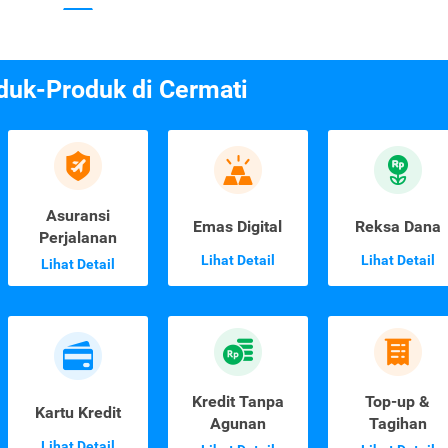
duk-Produk di Cermati
Asuransi
Emas Digital
Reksa Dana
Perjalanan
Lihat Detail
Lihat Detail
Lihat Detail
Kredit Tanpa
Top-up &
Kartu Kredit
Agunan
Tagihan
Lihat Detail