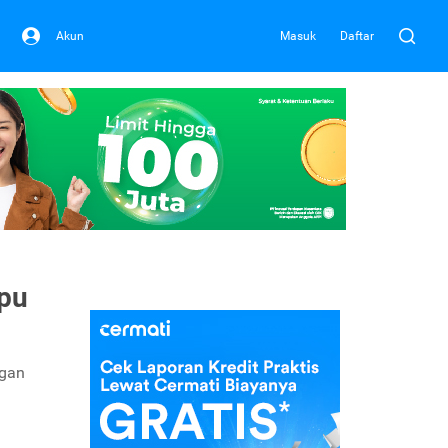
Akun
Masuk
Daftar
pu
ngan