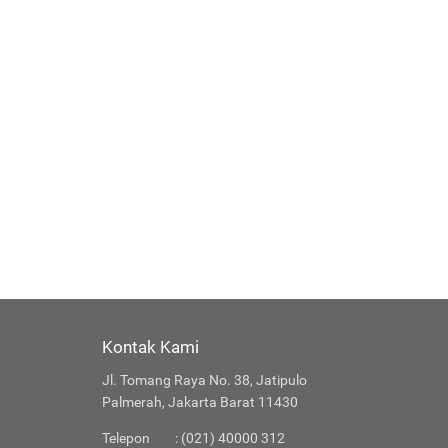
Kontak Kami
Jl. Tomang Raya No. 38, Jatipulo
Palmerah, Jakarta Barat 11430
Telepon
: (021) 40000 312