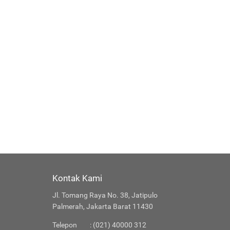
Kontak Kami
Jl. Tomang Raya No. 38, Jatipulo
Palmerah, Jakarta Barat 11430
Telepon
: (021) 40000 312