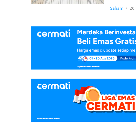
Saham
•
26 