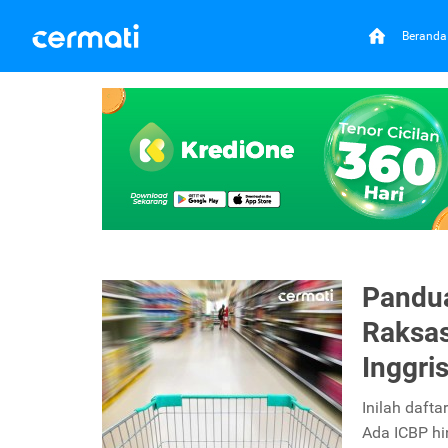
Beranda
Pandu
Raksa
Inggri
Inilah daft
Ada ICBP h