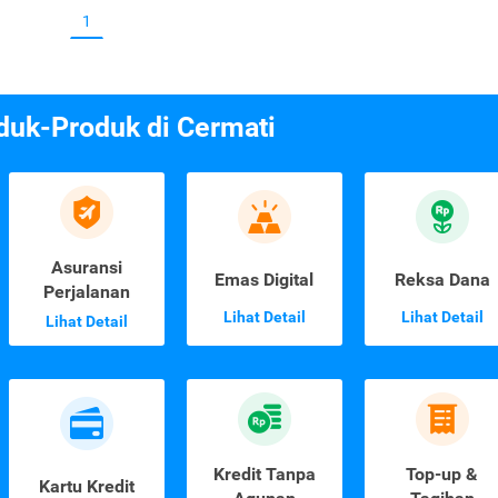
1
duk-Produk di Cermati
Asuransi
Emas Digital
Reksa Dana
Perjalanan
Lihat Detail
Lihat Detail
Lihat Detail
Kredit Tanpa
Top-up &
Kartu Kredit