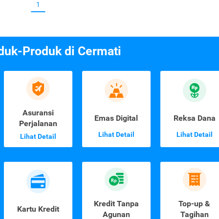
1
duk-Produk di Cermati
Asuransi
Emas Digital
Reksa Dana
Perjalanan
Lihat Detail
Lihat Detail
Lihat Detail
Kredit Tanpa
Top-up &
Kartu Kredit
Agunan
Tagihan