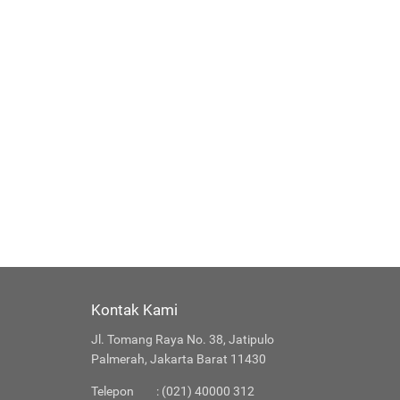
Kontak Kami
Jl. Tomang Raya No. 38, Jatipulo
Palmerah, Jakarta Barat 11430
Telepon
: (021) 40000 312