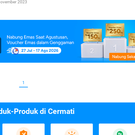
November 2023
1
duk-Produk di Cermati