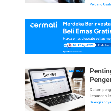
Peluang Usa
Pentin
Penge
Dalam peng
kepuasan ko
Selengkapny