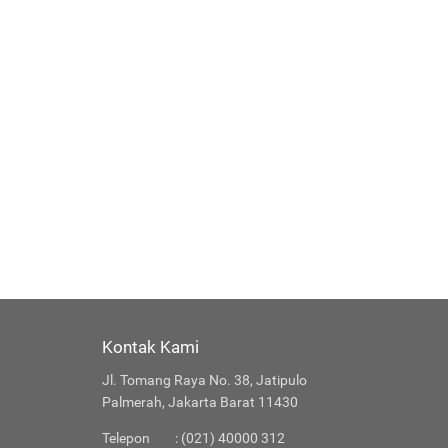
Kontak Kami
Jl. Tomang Raya No. 38, Jatipulo
Palmerah, Jakarta Barat 11430
Telepon
: (021) 40000 312