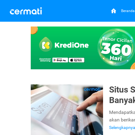
Beranda
Situs 
Banya
Mendapatkan
akan berikan
Selengkapny