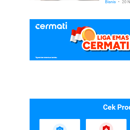
Bisnis
•
20 
Cek Pro