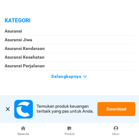
KATEGORI
Asuransi
Asuransi Jiwa
Asuransi Kendaraan
Asuransi Kesehatan
Asuransi Perjalanan
Selengkapnya
Temukan produk keuangan 
Download
terbaik yang pas untuk Anda.
Kontak Kami
Jl. Tomang Raya No. 38, Jatipulo
Palmerah, Jakarta Barat 11430
Beranda
Produk
Akun