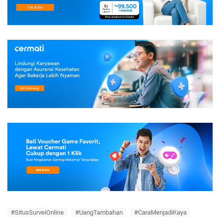
#SitusSurveiOnline
#UangTambahan
#CaraMenjadiKaya